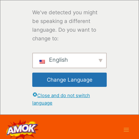
We've detected you might
be speaking a different
language. Do you want to
change to:
English
Change Language
Close and do not switch
language
Siirry
sisältöön